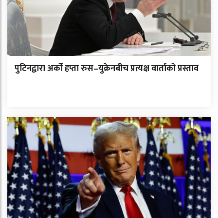
पुटिनद्वारा अर्को हप्ता रुस–युक्रेनबीच प्रत्यक्ष वार्ताको प्रस्ताव